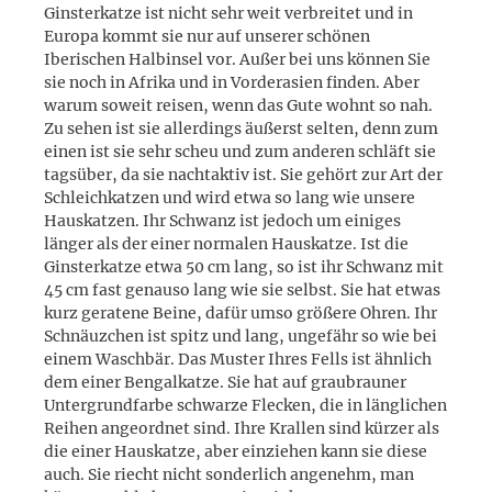
Ginsterkatze ist nicht sehr weit verbreitet und in
Europa kommt sie nur auf unserer schönen
Iberischen Halbinsel vor. Außer bei uns können Sie
sie noch in Afrika und in Vorderasien finden. Aber
warum soweit reisen, wenn das Gute wohnt so nah.
Zu sehen ist sie allerdings äußerst selten, denn zum
einen ist sie sehr scheu und zum anderen schläft sie
tagsüber, da sie nachtaktiv ist. Sie gehört zur Art der
Schleichkatzen und wird etwa so lang wie unsere
Hauskatzen. Ihr Schwanz ist jedoch um einiges
länger als der einer normalen Hauskatze. Ist die
Ginsterkatze etwa 50 cm lang, so ist ihr Schwanz mit
45 cm fast genauso lang wie sie selbst. Sie hat etwas
kurz geratene Beine, dafür umso größere Ohren. Ihr
Schnäuzchen ist spitz und lang, ungefähr so wie bei
einem Waschbär. Das Muster Ihres Fells ist ähnlich
dem einer Bengalkatze. Sie hat auf graubrauner
Untergrundfarbe schwarze Flecken, die in länglichen
Reihen angeordnet sind. Ihre Krallen sind kürzer als
die einer Hauskatze, aber einziehen kann sie diese
auch. Sie riecht nicht sonderlich angenehm, man