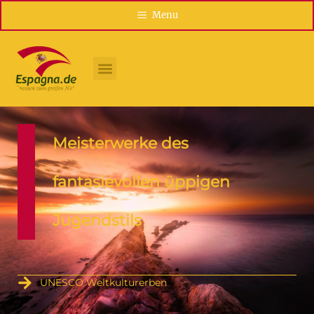
Menu
Meisterwerke des
fantasievollen üppigen
Jugendstils
UNESCO Weltkulturerben