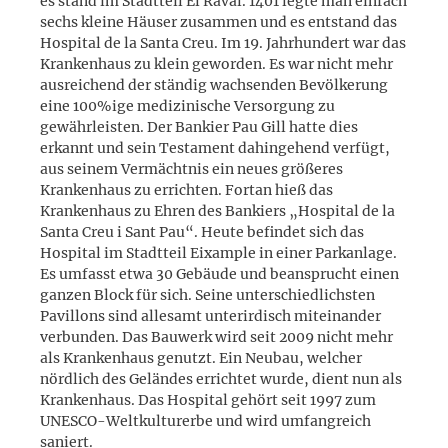
es stand im Stadtteil El Raval. 1401 legte man einfach
sechs kleine Häuser zusammen und es entstand das
Hospital de la Santa Creu. Im 19. Jahrhundert war das
Krankenhaus zu klein geworden. Es war nicht mehr
ausreichend der ständig wachsenden Bevölkerung
eine 100%ige medizinische Versorgung zu
gewährleisten. Der Bankier Pau Gill hatte dies
erkannt und sein Testament dahingehend verfügt,
aus seinem Vermächtnis ein neues größeres
Krankenhaus zu errichten. Fortan hieß das
Krankenhaus zu Ehren des Bankiers „Hospital de la
Santa Creu i Sant Pau“. Heute befindet sich das
Hospital im Stadtteil Eixample in einer Parkanlage.
Es umfasst etwa 30 Gebäude und beansprucht einen
ganzen Block für sich. Seine unterschiedlichsten
Pavillons sind allesamt unterirdisch miteinander
verbunden. Das Bauwerk wird seit 2009 nicht mehr
als Krankenhaus genutzt. Ein Neubau, welcher
nördlich des Geländes errichtet wurde, dient nun als
Krankenhaus. Das Hospital gehört seit 1997 zum
UNESCO-Weltkulturerbe und wird umfangreich
saniert.