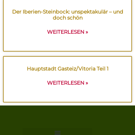
Der Iberien-Steinbock: unspektakulär – und
doch schön
WEITERLESEN »
Hauptstadt Gasteiz/Vitoria Teil 1
WEITERLESEN »