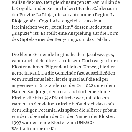
Millán de Suso. Den gleichnamigen Ort San Millán de
la Cogolla finden Sie am linken Ufer des Cárdenas in
der Provinz La Rioja, die zur autonomen Region La
Rioja gehört. Cogolla ist abgeleitet aus dem
lateinischen Wort „cucullam“ dessen Bedeutung
„Kapuze“ ist. Es stellt eine Anspielung auf die Form
des Gipfels einer der Berge rings um das Tal dar.
Die kleine Gemeinde liegt nahe dem Jacobsweges,
wenn auch nicht direkt an diesem. Doch wegen ihrer
Klöster nehmen Pilger den kleinen Umweg hierher
gerne in Kauf. Da die Gemeinde fast ausschließlich
vom Tourismus lebt, ist sie quasi auf die Pilger
angewiesen. Entstanden ist der Ort 1022 unter dem
Namen San Jorge, denn es stand dort eine kleine
Kirche, die bis 1542 Pfarrkirche war, mit diesem
Namen. In der kleinen Kirche befand sich das Grab
der Heiligen Potamia. Als später die Klöster gebaut
wurden, übernahm der Ort den Namen der Klöster.
1997 wurden beide Klöster zum UNESCO-
Weltkulturerbe erklärt.