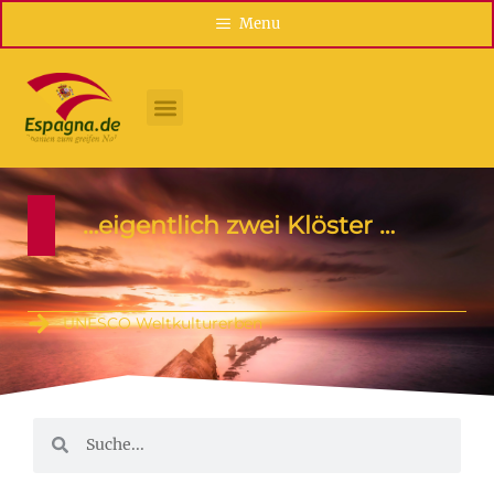
Menu
…eigentlich zwei Klöster …
UNESCO Weltkulturerben