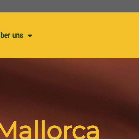
ber uns
 Mallorca