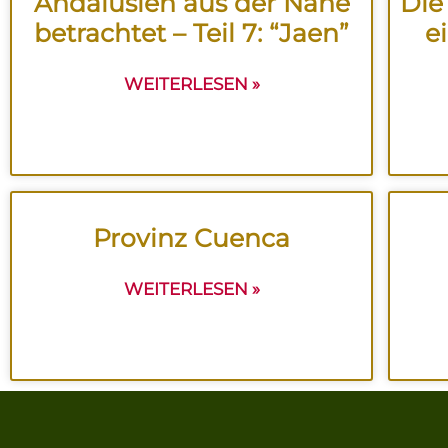
Andalusien aus der Nähe
Die
betrachtet – Teil 7: “Jaen”
e
WEITERLESEN »
Provinz Cuenca
WEITERLESEN »