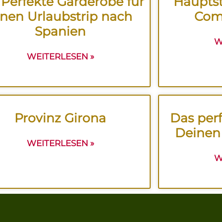
 Perfekte Garderobe für
Hauptst
inen Urlaubstrip nach
Comp
Spanien
W
WEITERLESEN »
Provinz Girona
Das perf
Deinen
WEITERLESEN »
W