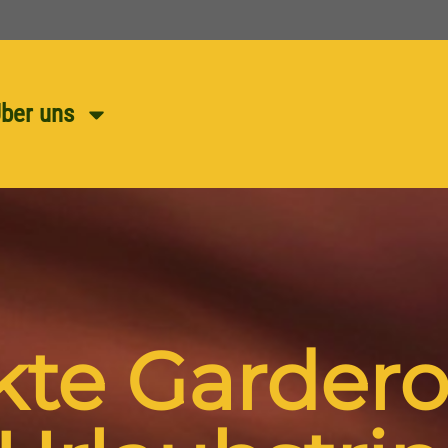
ber uns
kte Garder