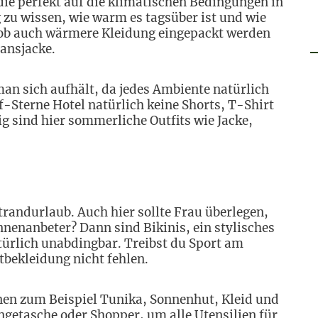
e perfekt auf die klimatischen Bedingungen in
g zu wissen, wie warm es tagsüber ist und wie
, ob auch wärmere Kleidung eingepackt werden
eansjacke.
an sich aufhält, da jedes Ambiente natürlich
nf-Sterne Hotel natürlich keine Shorts, T-Shirt
 sind hier sommerliche Outfits wie Jacke,
randurlaub. Auch hier sollte Frau überlegen,
onnenanbeter? Dann sind Bikinis, ein stylisches
türlich unabdingbar. Treibst du Sport am
tbekleidung nicht fehlen.
nen zum Beispiel Tunika, Sonnenhut, Kleid und
ngetasche oder Shopper, um alle Utensilien für