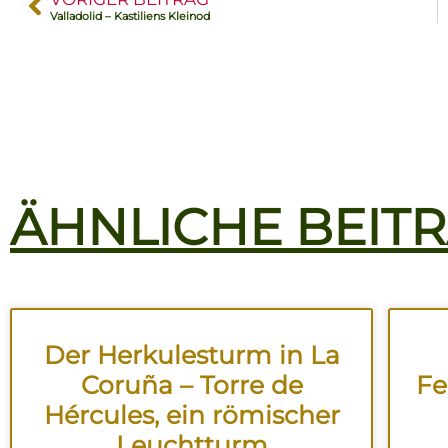
Valladolid – Kastiliens Kleinod
ÄHNLICHE BEIT
Der Herkulesturm in La
Coruña – Torre de
Fe
Hércules, ein römischer
Leuchtturm