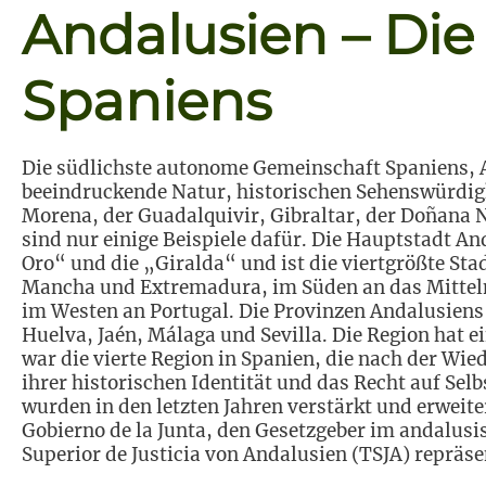
Andalusien – Die
Spaniens
Die südlichste autonome Gemeinschaft Spaniens, A
beeindruckende Natur, historischen Sehenswürdigke
Morena, der Guadalquivir, Gibraltar, der Doñana 
sind nur einige Beispiele dafür. Die Hauptstadt And
Oro“ und die „Giralda“ und ist die viertgrößte St
Mancha und Extremadura, im Süden an das Mittelm
im Westen an Portugal. Die Provinzen Andalusiens
Huelva, Jaén, Málaga und Sevilla. Die Region hat 
war die vierte Region in Spanien, die nach der Wi
ihrer historischen Identität und das Recht auf Se
wurden in den letzten Jahren verstärkt und erweit
Gobierno de la Junta, den Gesetzgeber im andalusi
Superior de Justicia von Andalusien (TSJA) repräse