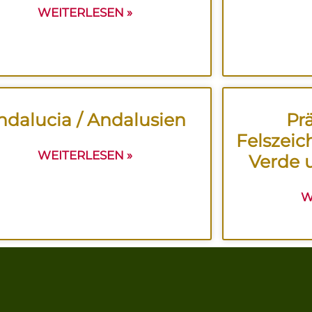
WEITERLESEN »
ndalucia / Andalusien
Pr
Felszeic
WEITERLESEN »
Verde 
W