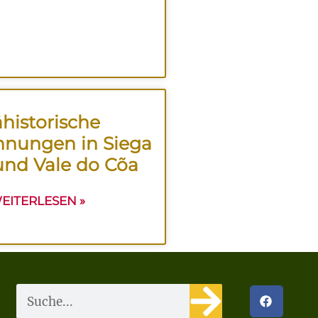
ähistorische
hnungen in Siega
und Vale do Cõa
EITERLESEN »