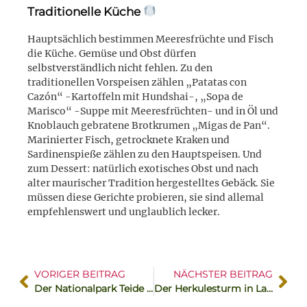
Traditionelle Küche
Hauptsächlich bestimmen Meeresfrüchte und Fisch
die Küche. Gemüse und Obst dürfen
selbstverständlich nicht fehlen. Zu den
traditionellen Vorspeisen zählen „Patatas con
Cazón“ -Kartoffeln mit Hundshai-, „Sopa de
Marisco“ -Suppe mit Meeresfrüchten- und in Öl und
Knoblauch gebratene Brotkrumen „Migas de Pan“.
Marinierter Fisch, getrocknete Kraken und
Sardinenspieße zählen zu den Hauptspeisen. Und
zum Dessert: natürlich exotisches Obst und nach
alter maurischer Tradition hergestelltes Gebäck. Sie
müssen diese Gerichte probieren, sie sind allemal
empfehlenswert und unglaublich lecker.
VORIGER BEITRAG
NÄCHSTER BEITRAG
Der Nationalpark Teide auf Teneriffa – Parque Nacional de las Cañadas del Teide
Der Herkulesturm in La Coruña – Torre de Hércules, ein römischer Leuchtturm