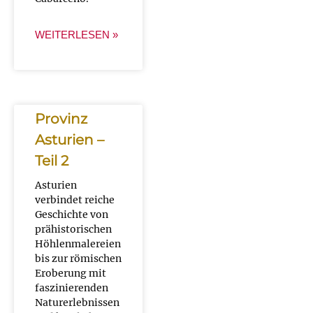
WEITERLESEN »
Provinz
Asturien –
Teil 2
Asturien
verbindet reiche
Geschichte von
prähistorischen
Höhlenmalereien
bis zur römischen
Eroberung mit
faszinierenden
Naturerlebnissen