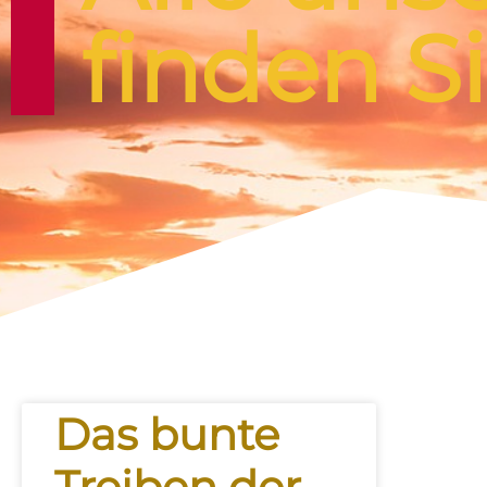
finden Si
Das bunte
Treiben der