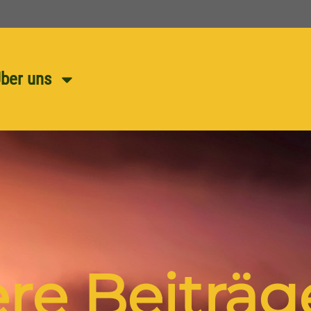
ber uns
ere Beiträg