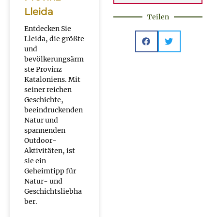
Lleida
Teilen
Entdecken Sie
Lleida, die größte
und
bevölkerungsärm
ste Provinz
Kataloniens. Mit
seiner reichen
Geschichte,
beeindruckenden
Natur und
spannenden
Outdoor-
Aktivitäten, ist
sie ein
Geheimtipp für
Natur- und
Geschichtsliebha
ber.