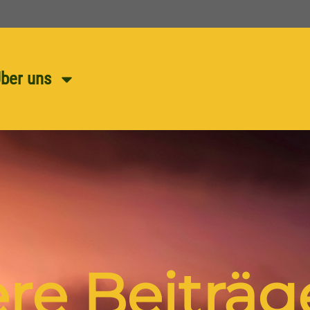
ber uns
ere Beiträg